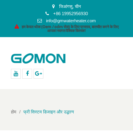
जिआंगसु, चीन
+86 19952956930
info@gmwaterheater.com
हम केवल थोक (Oem / odm सेवा) के लिए प्रस्ताव, बातचीत करने के लिए
आपका स्वागत वैश्विक वितरक!
यूट्यूब
फेसबुक
गूगल
+
होम
फ्री सिस्टम डिजाइन और उद्धरण