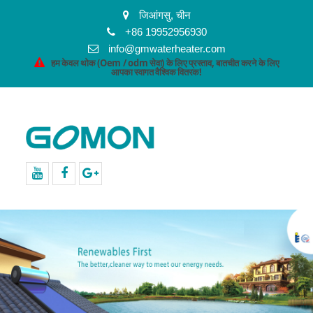
जिआंगसु, चीन
+86 19952956930
info@gmwaterheater.com
हम केवल थोक (Oem / odm सेवा) के लिए प्रस्ताव, बातचीत करने के लिए
आपका स्वागत वैश्विक वितरक!
यूट्यूब
फेसबुक
गूगल
+